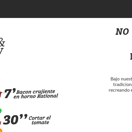
NO
Bajo nues
tradicion
recreando 