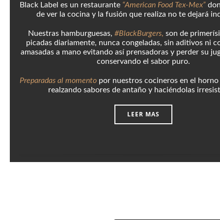
Black Label es un restaurante
“American Food Tex-Mex”
don
de ver la cocina y la fusión que realiza no te dejará in
Nuestras hamburguesas,
#BlackBurgers
,
son de primerís
picadas diariamente, nunca congeladas, sin aditivos ni c
amasadas a mano evitando así prensadoras y perder su jug
conservando el sabor puro.
Preparadas al momento
por nuestros cocineros en el horno
realzando sabores de antaño y haciéndolas irresist
LEER MAS