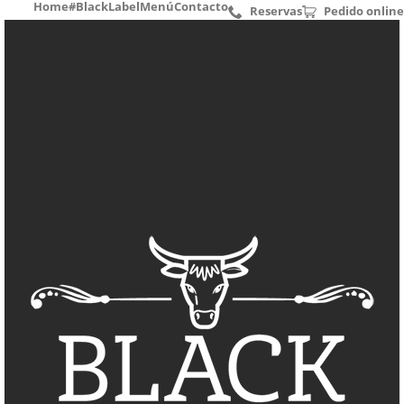
Home
#BlackLabel
Menú
Contacto
Reservas
Pedido online