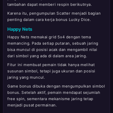
tambahan dapat memberi respin berikutnya.
Karena itu, pengumpulan Scatter menjadi bagian
penting dalam cara kerja bonus Lucky Dice.
Happy Nets
Happy Nets memakai grid 5x4 dengan tema
memancing. Pada setiap putaran, sebuah jaring
bisa muncul di posisi acak dan mengambil nilai
dari simbol yang ada di dalam area jaring.
Fitur ini membuat pemain tidak hanya melihat
susunan simbol, tetapi juga ukuran dan posisi
jaring yang muncul.
Game bonus dibuka dengan mengumpulkan simbol
bonus. Setelah aktif, pemain mendapat sejumlah
free spin, sementara mekanisme jaring tetap
menjadi pusat permainan.