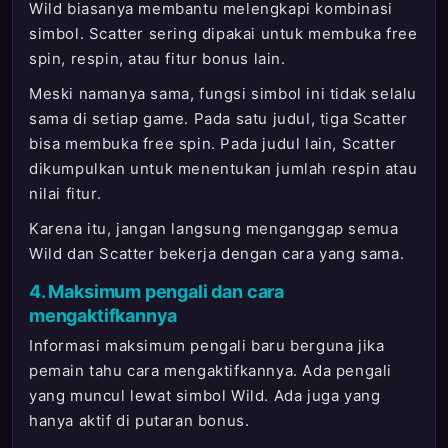
Wild biasanya membantu melengkapi kombinasi
simbol. Scatter sering dipakai untuk membuka free
spin, respin, atau fitur bonus lain.
Meski namanya sama, fungsi simbol ini tidak selalu
sama di setiap game. Pada satu judul, tiga Scatter
bisa membuka free spin. Pada judul lain, Scatter
dikumpulkan untuk menentukan jumlah respin atau
nilai fitur.
Karena itu, jangan langsung menganggap semua
Wild dan Scatter bekerja dengan cara yang sama.
4. Maksimum pengali dan cara
mengaktifkannya
Informasi maksimum pengali baru berguna jika
pemain tahu cara mengaktifkannya. Ada pengali
yang muncul lewat simbol Wild. Ada juga yang
hanya aktif di putaran bonus.