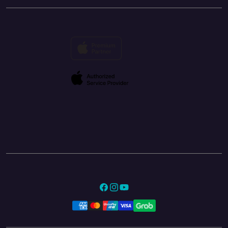
slot gacor mudah menang
slot mudah menang
c
link gacor
slot terpercaya mudah menang
link gacor terbaru
o
slot online terpercaya
slot
game slot mudah menang
r
link gacor hari ini
slot terpercaya
d
daftar slot online gacor
link slot gacor terpercaya
i
slot online
o
n
Facebook
Instagram
YouTube
Payment
methods