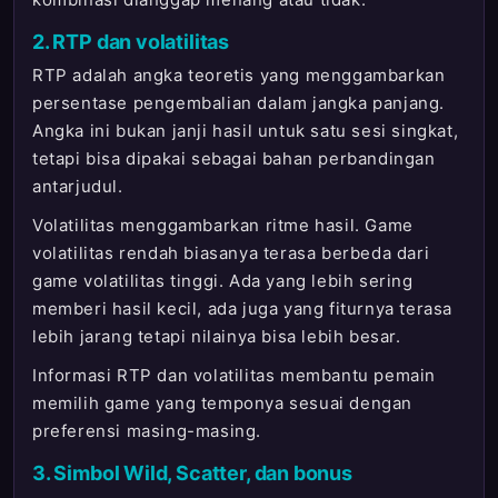
2. RTP dan volatilitas
RTP adalah angka teoretis yang menggambarkan
persentase pengembalian dalam jangka panjang.
Angka ini bukan janji hasil untuk satu sesi singkat,
tetapi bisa dipakai sebagai bahan perbandingan
antarjudul.
Volatilitas menggambarkan ritme hasil. Game
volatilitas rendah biasanya terasa berbeda dari
game volatilitas tinggi. Ada yang lebih sering
memberi hasil kecil, ada juga yang fiturnya terasa
lebih jarang tetapi nilainya bisa lebih besar.
Informasi RTP dan volatilitas membantu pemain
memilih game yang temponya sesuai dengan
preferensi masing-masing.
3. Simbol Wild, Scatter, dan bonus