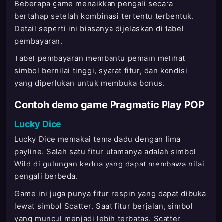
Beberapa game menaikkan pengali secara
bertahap setelah kombinasi tertentu terbentuk.
Detail seperti ini biasanya dijelaskan di tabel
pembayaran.
Tabel pembayaran membantu pemain melihat
simbol bernilai tinggi, syarat fitur, dan kondisi
yang diperlukan untuk membuka bonus.
Contoh demo game Pragmatic Play POP
Lucky Dice
Lucky Dice memakai tema dadu dengan lima
payline. Salah satu fitur utamanya adalah simbol
Wild di gulungan kedua yang dapat membawa nilai
pengali berbeda.
Game ini juga punya fitur respin yang dapat dibuka
lewat simbol Scatter. Saat fitur berjalan, simbol
yang muncul menjadi lebih terbatas. Scatter