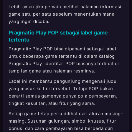
Lebih aman jika pemain melihat halaman informasi
game satu per satu sebelum menentukan mana
yang ingin dicoba.
Pragmatic Play POP sebagai label game
tertentu
Pragmatic Play POP bisa dipahami sebagai label
untuk beberapa game tertentu di dalam katalog
Pragmatic Play. Identitas POP biasanya terlihat di
tampilan game atau halaman resminya.
Label ini membantu pengunjung mengenali judul
yang masuk ke lini tersebut. Tetapi POP bukan
berarti semua gamenya punya pola pembayaran,
tingkat kesulitan, atau fitur yang sama.
Setiap game tetap perlu dilihat dari aturan masing-
masing. Susunan gulungan, simbol khusus, fitur
bonus, dan cara pembayaran bisa berbeda dari