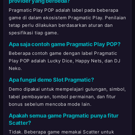
provider yang berbeda?
Pragmatic Play POP adalah label pada beberapa
game di dalam ekosistem Pragmatic Play. Penilaian
tetap perlu dilakukan berdasarkan aturan dan
spesifikasi tiap game.
Apa saja contoh game Pragmatic Play POP?
Beberapa contoh game dengan label Pragmatic
Play POP adalah Lucky Dice, Happy Nets, dan DJ
Neko.
Apa fungsi demo Slot Pragmatic?
Demo dipakai untuk mempelajari gulungan, simbol,
tabel pembayaran, tombol permainan, dan fitur
bonus sebelum mencoba mode lain.
Apakah semua game Pragmatic punya fitur
Scatter?
Tidak. Beberapa game memakai Scatter untuk