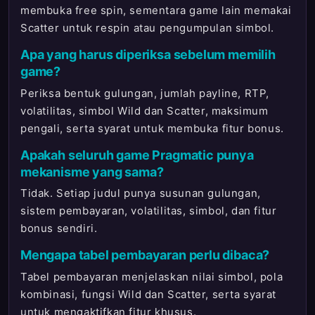
membuka free spin, sementara game lain memakai
Scatter untuk respin atau pengumpulan simbol.
Apa yang harus diperiksa sebelum memilih
game?
Periksa bentuk gulungan, jumlah payline, RTP,
volatilitas, simbol Wild dan Scatter, maksimum
pengali, serta syarat untuk membuka fitur bonus.
Apakah seluruh game Pragmatic punya
mekanisme yang sama?
Tidak. Setiap judul punya susunan gulungan,
sistem pembayaran, volatilitas, simbol, dan fitur
bonus sendiri.
Mengapa tabel pembayaran perlu dibaca?
Tabel pembayaran menjelaskan nilai simbol, pola
kombinasi, fungsi Wild dan Scatter, serta syarat
untuk mengaktifkan fitur khusus.