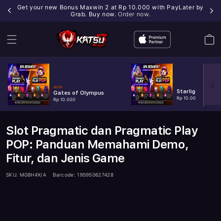
Skip to
 by
Get your new Bonus Maxwin 2 at Rp 10.000 with PayLater by
Ge
Grab. Buy now.
Order now.
content
Cart
NEW
Starlight Princ
Gates of Olympus
Rp 10.000
Rp 10.000
Slot Pragmatic dan Pragmatic Play
POP: Panduan Memahami Demo,
Fitur, dan Jenis Game
SKU:
MG8H4X/A
Barcode:
195950627428