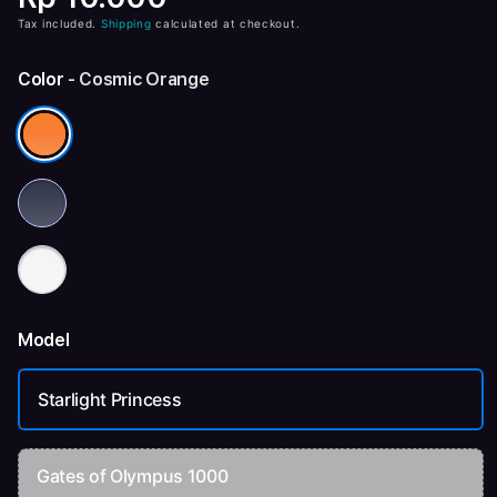
Tax included.
Shipping
calculated at checkout.
Color
- Cosmic Orange
Model
Starlight Princess
Gates of Olympus 1000