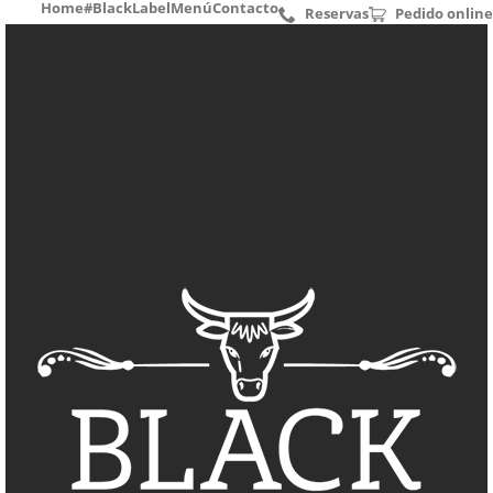
Home
#BlackLabel
Menú
Contacto
Reservas
Pedido online