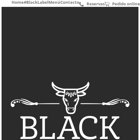
Home
#BlackLabel
Menú
Contacto
Reservas
Pedido online