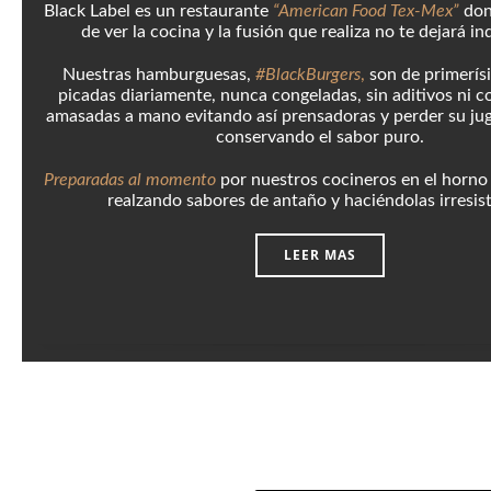
Black Label es un restaurante
“American Food Tex-Mex”
don
de ver la cocina y la fusión que realiza no te dejará in
Nuestras hamburguesas,
#BlackBurgers
,
son de primerís
picadas diariamente, nunca congeladas, sin aditivos ni c
amasadas a mano evitando así prensadoras y perder su jug
conservando el sabor puro.
Preparadas al momento
por nuestros cocineros en el horno
realzando sabores de antaño y haciéndolas irresist
LEER MAS