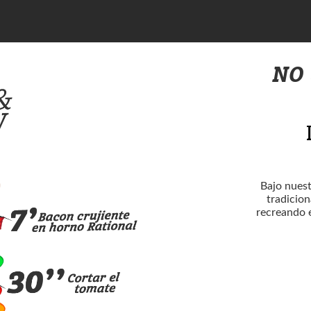
NO
Bajo nues
tradicion
recreando 