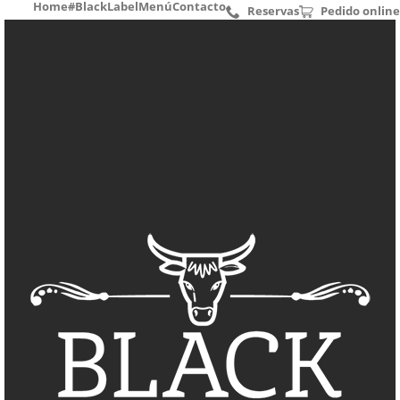
Home
#BlackLabel
Menú
Contacto
Reservas
Pedido online