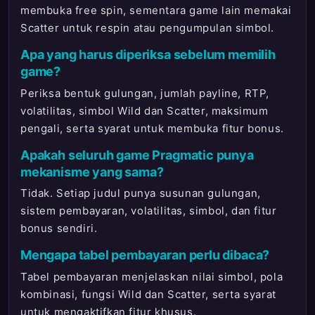
membuka free spin, sementara game lain memakai
Scatter untuk respin atau pengumpulan simbol.
Apa yang harus diperiksa sebelum memilih
game?
Periksa bentuk gulungan, jumlah payline, RTP,
volatilitas, simbol Wild dan Scatter, maksimum
pengali, serta syarat untuk membuka fitur bonus.
Apakah seluruh game Pragmatic punya
mekanisme yang sama?
Tidak. Setiap judul punya susunan gulungan,
sistem pembayaran, volatilitas, simbol, dan fitur
bonus sendiri.
Mengapa tabel pembayaran perlu dibaca?
Tabel pembayaran menjelaskan nilai simbol, pola
kombinasi, fungsi Wild dan Scatter, serta syarat
untuk mengaktifkan fitur khusus.