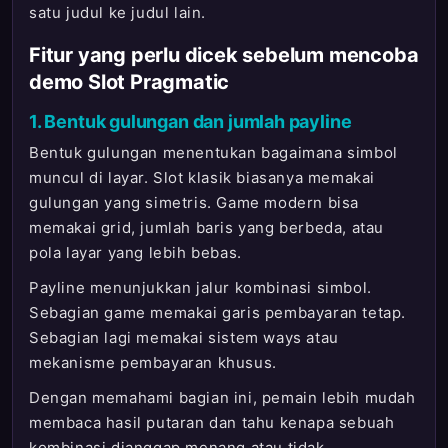
satu judul ke judul lain.
Fitur yang perlu dicek sebelum mencoba
demo Slot Pragmatic
1. Bentuk gulungan dan jumlah payline
Bentuk gulungan menentukan bagaimana simbol
muncul di layar. Slot klasik biasanya memakai
gulungan yang simetris. Game modern bisa
memakai grid, jumlah baris yang berbeda, atau
pola layar yang lebih bebas.
Payline menunjukkan jalur kombinasi simbol.
Sebagian game memakai garis pembayaran tetap.
Sebagian lagi memakai sistem ways atau
mekanisme pembayaran khusus.
Dengan memahami bagian ini, pemain lebih mudah
membaca hasil putaran dan tahu kenapa sebuah
kombinasi dianggap menang atau tidak.