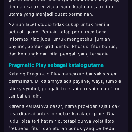
dengan karakter visual yang kuat dan satu fitur
utama yang menjadi pusat permainan.
Namun label studio tidak cukup untuk menilai
sebuah game. Pemain tetap perlu membaca
informasi tiap judul untuk mengetahui jumlah
payline, bentuk grid, simbol khusus, fitur bonus,
dan kemungkinan nilai pengali yang tersedia.
Pragmatic Play sebagai katalog utama
Katalog Pragmatic Play mencakup banyak sistem
permainan. Di dalamnya ada payline, ways, tumble,
sticky symbol, pengali, free spin, respin, dan fitur
tambahan lain.
Karena variasinya besar, nama provider saja tidak
bisa dipakai untuk menebak karakter game. Dua
judul bisa terlihat mirip, tetapi punya volatilitas,
frekuensi fitur, dan aturan bonus yang berbeda.