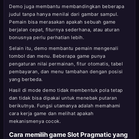
Demo juga membantu membandingkan beberapa
judul tanpa hanya menilai dari gambar sampul.
Pemain bisa merasakan apakah sebuah game
berjalan cepat, fiturnya sederhana, atau aturan
bonusnya perlu perhatian lebih.
Selain itu, demo membantu pemain mengenali
tombol dan menu. Beberapa game punya
pengaturan nilai permainan, fitur otomatis, tabel
pembayaran, dan menu tambahan dengan posisi
yang berbeda.
Hasil di mode demo tidak membentuk pola tetap
dan tidak bisa dipakai untuk menebak putaran
berikutnya. Fungsi utamanya adalah memahami
cara kerja game dan melihat apakah
mekanismenya cocok.
Cara memilih game Slot Pragmatic yang