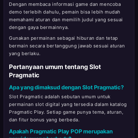
Dengan membaca informasi game dan mencoba
demo terlebih dahulu, pemain bisa lebih mudah
memahami aturan dan memilih judul yang sesuai
dengan gaya bermainnya.
Gunakan permainan sebagai hiburan dan tetap
bermain secara bertanggung jawab sesuai aturan
yang berlaku.
Pertanyaan umum tentang Slot
Pragmatic
Apa yang dimaksud dengan Slot Pragmatic?
Slot Pragmatic adalah sebutan umum untuk
permainan slot digital yang tersedia dalam katalog
Pragmatic Play. Setiap game punya tema, aturan,
dan fitur bonus yang berbeda.
Apakah Pragmatic Play POP merupakan