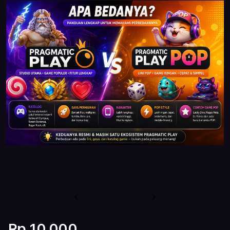
Previous
Next
Rp 10.000