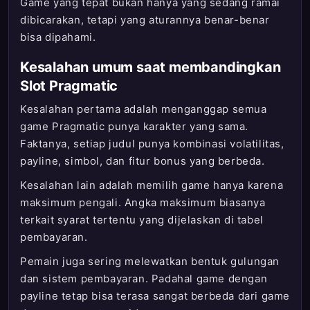
Game yang tepat bukan hanya yang sedang ramai
dibicarakan, tetapi yang aturannya benar-benar
bisa dipahami.
Kesalahan umum saat membandingkan
Slot Pragmatic
Kesalahan pertama adalah menganggap semua
game Pragmatic punya karakter yang sama.
Faktanya, setiap judul punya kombinasi volatilitas,
payline, simbol, dan fitur bonus yang berbeda.
Kesalahan lain adalah memilih game hanya karena
maksimum pengali. Angka maksimum biasanya
terkait syarat tertentu yang dijelaskan di tabel
pembayaran.
Pemain juga sering melewatkan bentuk gulungan
dan sistem pembayaran. Padahal game dengan
payline tetap bisa terasa sangat berbeda dari game