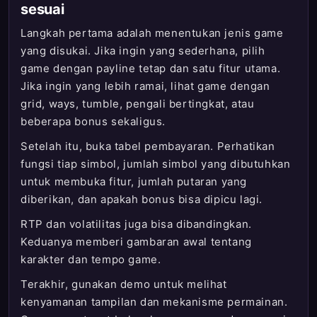
sesuai
Langkah pertama adalah menentukan jenis game
yang disukai. Jika ingin yang sederhana, pilih
game dengan payline tetap dan satu fitur utama.
Jika ingin yang lebih ramai, lihat game dengan
grid, ways, tumble, pengali bertingkat, atau
beberapa bonus sekaligus.
Setelah itu, buka tabel pembayaran. Perhatikan
fungsi tiap simbol, jumlah simbol yang dibutuhkan
untuk membuka fitur, jumlah putaran yang
diberikan, dan apakah bonus bisa dipicu lagi.
RTP dan volatilitas juga bisa dibandingkan.
Keduanya memberi gambaran awal tentang
karakter dan tempo game.
Terakhir, gunakan demo untuk melihat
kenyamanan tampilan dan mekanisme permainan.