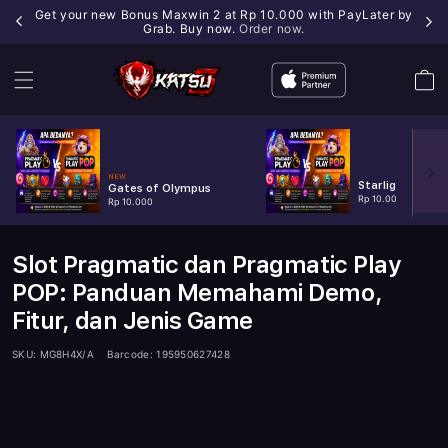
Skip to
 by
Get your new Bonus Maxwin 2 at Rp 10.000 with PayLater by
Ge
Grab. Buy now.
Order now.
content
Cart
NEW
Starlight Princ
Gates of Olympus
Rp 10.000
Rp 10.000
Slot Pragmatic dan Pragmatic Play
POP: Panduan Memahami Demo,
Fitur, dan Jenis Game
SKU:
MG8H4X/A
Barcode:
195950627428