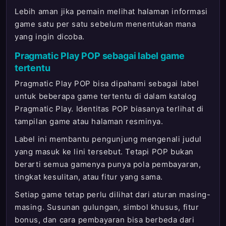
Lebih aman jika pemain melihat halaman informasi
game satu per satu sebelum menentukan mana
yang ingin dicoba.
Pragmatic Play POP sebagai label game
tertentu
Pragmatic Play POP bisa dipahami sebagai label
untuk beberapa game tertentu di dalam katalog
Pragmatic Play. Identitas POP biasanya terlihat di
tampilan game atau halaman resminya.
Label ini membantu pengunjung mengenali judul
yang masuk ke lini tersebut. Tetapi POP bukan
berarti semua gamenya punya pola pembayaran,
tingkat kesulitan, atau fitur yang sama.
Setiap game tetap perlu dilihat dari aturan masing-
masing. Susunan gulungan, simbol khusus, fitur
bonus, dan cara pembayaran bisa berbeda dari