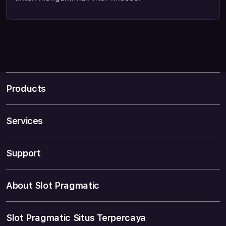
S
i
n
Products
g
l
e
Services
slot online
c
slot gacor
o
Support
slot online resmi
l
link gacor
u
slot online gacor hari ini
slot
About Slot Pragmatic
m
situs slot terpercaya
slot gacor terbaru
slot terpercaya
n
situs slot resmi
slot gacor malam ini
a
slot resmi
Slot Pragmatic Situs Terpercaya
slot gacor
slot resmi Indonesia
c