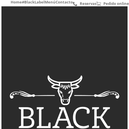
Home
#BlackLabel
Menú
Contacto
Reservas
Pedido online