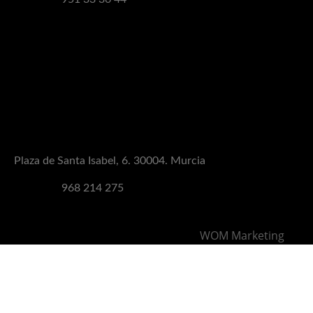
MÁLAGA TEATINOS
C/ Andrómeda,15. 29010. Málaga
Teléfono:
951 50 56 69
MURCIA
Plaza de Santa Isabel, 6. 30004. Murcia
Teléfono:
968 214 275
Black Label Urban Grill © 2021 |
WOM Marketing