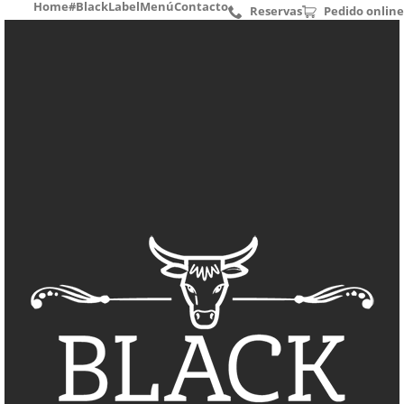
Home
#BlackLabel
Menú
Contacto
Reservas
Pedido online