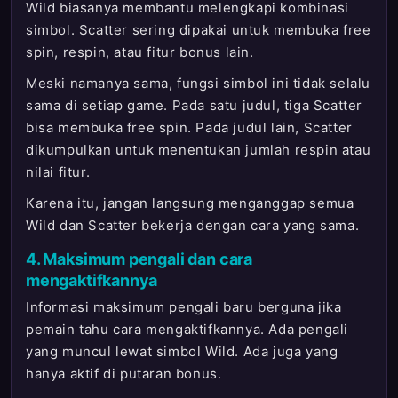
Wild biasanya membantu melengkapi kombinasi
simbol. Scatter sering dipakai untuk membuka free
spin, respin, atau fitur bonus lain.
Meski namanya sama, fungsi simbol ini tidak selalu
sama di setiap game. Pada satu judul, tiga Scatter
bisa membuka free spin. Pada judul lain, Scatter
dikumpulkan untuk menentukan jumlah respin atau
nilai fitur.
Karena itu, jangan langsung menganggap semua
Wild dan Scatter bekerja dengan cara yang sama.
4. Maksimum pengali dan cara
mengaktifkannya
Informasi maksimum pengali baru berguna jika
pemain tahu cara mengaktifkannya. Ada pengali
yang muncul lewat simbol Wild. Ada juga yang
hanya aktif di putaran bonus.