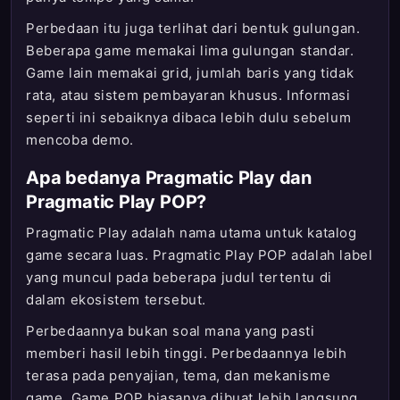
Perbedaan itu juga terlihat dari bentuk gulungan.
Beberapa game memakai lima gulungan standar.
Game lain memakai grid, jumlah baris yang tidak
rata, atau sistem pembayaran khusus. Informasi
seperti ini sebaiknya dibaca lebih dulu sebelum
mencoba demo.
Apa bedanya Pragmatic Play dan
Pragmatic Play POP?
Pragmatic Play adalah nama utama untuk katalog
game secara luas. Pragmatic Play POP adalah label
yang muncul pada beberapa judul tertentu di
dalam ekosistem tersebut.
Perbedaannya bukan soal mana yang pasti
memberi hasil lebih tinggi. Perbedaannya lebih
terasa pada penyajian, tema, dan mekanisme
game. Game POP biasanya dibuat lebih langsung,