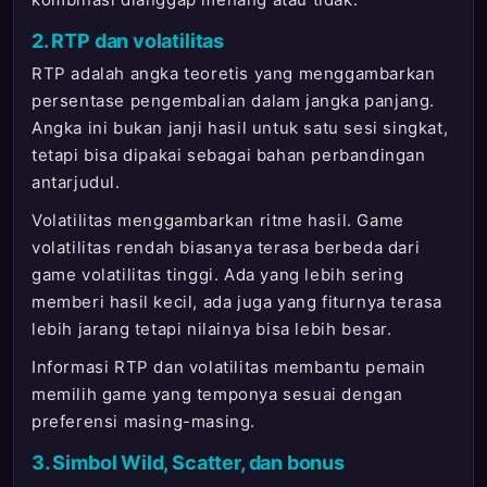
2. RTP dan volatilitas
RTP adalah angka teoretis yang menggambarkan
persentase pengembalian dalam jangka panjang.
Angka ini bukan janji hasil untuk satu sesi singkat,
tetapi bisa dipakai sebagai bahan perbandingan
antarjudul.
Volatilitas menggambarkan ritme hasil. Game
volatilitas rendah biasanya terasa berbeda dari
game volatilitas tinggi. Ada yang lebih sering
memberi hasil kecil, ada juga yang fiturnya terasa
lebih jarang tetapi nilainya bisa lebih besar.
Informasi RTP dan volatilitas membantu pemain
memilih game yang temponya sesuai dengan
preferensi masing-masing.
3. Simbol Wild, Scatter, dan bonus