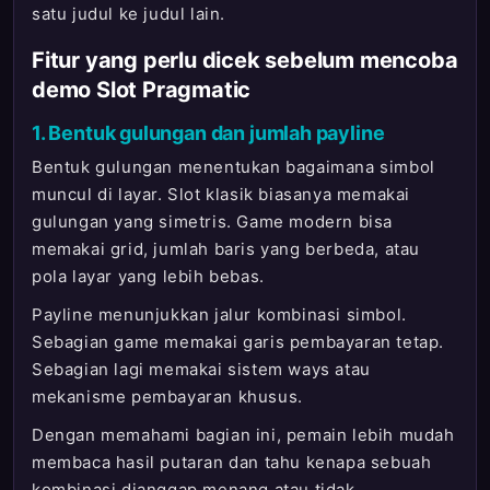
satu judul ke judul lain.
Fitur yang perlu dicek sebelum mencoba
demo Slot Pragmatic
1. Bentuk gulungan dan jumlah payline
Bentuk gulungan menentukan bagaimana simbol
muncul di layar. Slot klasik biasanya memakai
gulungan yang simetris. Game modern bisa
memakai grid, jumlah baris yang berbeda, atau
pola layar yang lebih bebas.
Payline menunjukkan jalur kombinasi simbol.
Sebagian game memakai garis pembayaran tetap.
Sebagian lagi memakai sistem ways atau
mekanisme pembayaran khusus.
Dengan memahami bagian ini, pemain lebih mudah
membaca hasil putaran dan tahu kenapa sebuah
kombinasi dianggap menang atau tidak.