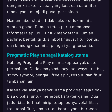
dengan karakter visual yang kuat dan satu fitur
utama yang menjadi pusat permainan.
Namun label studio tidak cukup untuk menilai
sebuah game. Pemain tetap perlu membaca
informasi tiap judul untuk mengetahui jumlah
payline, bentuk grid, simbol khusus, fitur bonus,
dan kemungkinan nilai pengali yang tersedia.
Pragmatic Play sebagai katalog utama
Katalog Pragmatic Play mencakup banyak sistem
permainan. Di dalamnya ada payline, ways, tumble,
sticky symbol, pengali, free spin, respin, dan fitur
tambahan lain.
Karena variasinya besar, nama provider saja tidak
bisa dipakai untuk menebak karakter game. Dua
judul bisa terlihat mirip, tetapi punya volatilitas,
frekuensi fitur, dan aturan bonus yang berbeda.