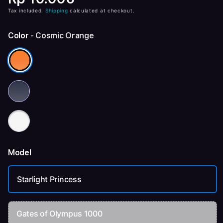
Tax included.
Shipping
calculated at checkout.
Color
- Cosmic Orange
Model
Starlight Princess
Gates of Olympus 1000