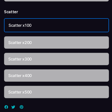
Scatter
Scatter x100
Scatter x200
Scatter x300
Scatter x400
Scatter x500