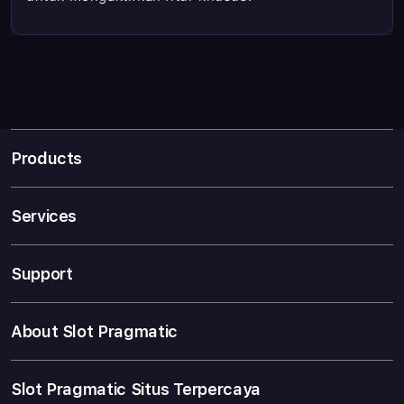
S
i
n
Products
g
l
e
Services
slot online
c
slot gacor
o
Support
slot online resmi
l
link gacor
u
slot online gacor hari ini
slot
About Slot Pragmatic
m
situs slot terpercaya
slot gacor terbaru
slot terpercaya
n
situs slot resmi
slot gacor malam ini
a
slot resmi
Slot Pragmatic Situs Terpercaya
slot gacor
slot resmi Indonesia
c