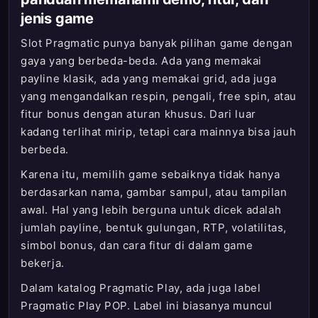
jenis game
Slot Pragmatic punya banyak pilihan game dengan
gaya yang berbeda-beda. Ada yang memakai
payline klasik, ada yang memakai grid, ada juga
yang mengandalkan respin, pengali, free spin, atau
fitur bonus dengan aturan khusus. Dari luar
kadang terlihat mirip, tetapi cara mainnya bisa jauh
berbeda.
Karena itu, memilih game sebaiknya tidak hanya
berdasarkan nama, gambar sampul, atau tampilan
awal. Hal yang lebih berguna untuk dicek adalah
jumlah payline, bentuk gulungan, RTP, volatilitas,
simbol bonus, dan cara fitur di dalam game
bekerja.
Dalam katalog Pragmatic Play, ada juga label
Pragmatic Play POP. Label ini biasanya muncul